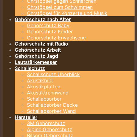
Ohrstöpsel gegen Schnarchen
Ohrstöpsel zum Schwimmen
Ohrstöpsel für Konzerte und Musik
Gehörschutz nach Alter
Gehörschutz Baby
Gehörschutz Kinder
Gehörschutz Erwachsene
Gehörschutz mit Radio
Gehörschutz Arbeit
Gehörschutz Jagd
Lautstärkemesser
Schallschutz
Schallschutz Überblick
Akustikbild
Akustikplatten
Akustiktrennwand
Schallabsorber
Schallabsorber Decke
Schallabsorber Wand
Hersteller
3M Gehörschutz
Alpine Gehörschutz
Bilsom Gehörschutz