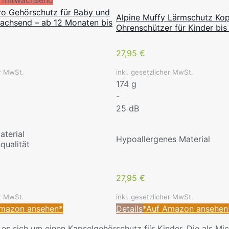
ro Gehörschutz für Baby und
Alpine Muffy Lärmschutz Kop
wachsend – ab 12 Monaten bis
Ohrenschützer für Kinder bis
27,95 €
er MwSt.
inkl. gesetzlicher MwSt.
174 g
-
25 dB
terial
Hypoallergenes Material
qualität
27,95 €
er MwSt.
inkl. gesetzlicher MwSt.
Amazon ansehen*
Details
*Auf Amazon ansehen
es sich um einen Kapselgehörschutz für Kinder. Die als 