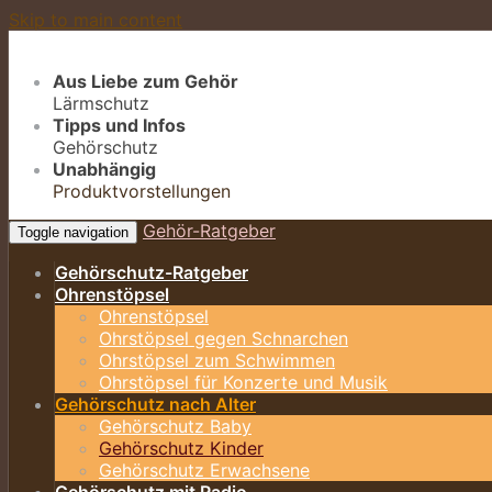
Skip to main content
Aus Liebe zum Gehör
Lärmschutz
Tipps und Infos
Gehörschutz
Unabhängig
Produktvorstellungen
Gehör-Ratgeber
Toggle navigation
Gehörschutz-Ratgeber
Ohrenstöpsel
Ohrenstöpsel
Ohrstöpsel gegen Schnarchen
Ohrstöpsel zum Schwimmen
Ohrstöpsel für Konzerte und Musik
Gehörschutz nach Alter
Gehörschutz Baby
Gehörschutz Kinder
Gehörschutz Erwachsene