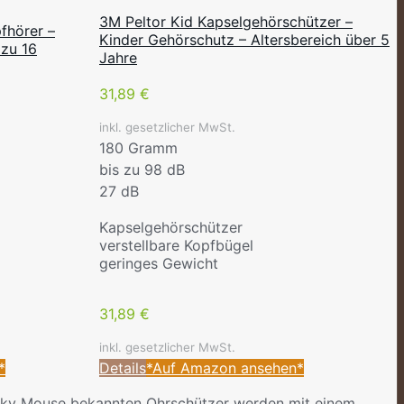
3M Peltor Kid Kapselgehörschützer –
fhörer –
Kinder Gehörschutz – Altersbereich über 5
 zu 16
Jahre
31,89 €
inkl. gesetzlicher MwSt.
180 Gramm
bis zu 98 dB
27 dB
Kapselgehörschützer
verstellbare Kopfbügel
geringes Gewicht
31,89 €
inkl. gesetzlicher MwSt.
*
Details
*Auf Amazon ansehen*
Micky Mouse bekannten Ohrschützer werden mit einem