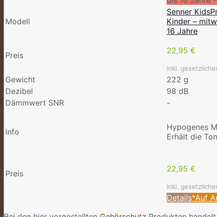
Senner KidsP
Modell
Kinder – mit
16 Jahre
22,95 €
Preis
inkl. gesetzlich
Gewicht
222 g
Dezibel
98 dB
Dämmwert SNR
-
Hypogenes Ma
Info
Erhält die Ton
22,95 €
Preis
inkl. gesetzlich
Details
*Auf 
Bei den hier vorgestellten
Gehörschutz
Produkten handelt 