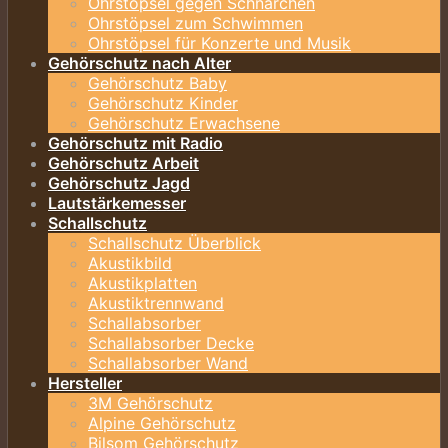
Ohrstöpsel gegen Schnarchen
Ohrstöpsel zum Schwimmen
Ohrstöpsel für Konzerte und Musik
Gehörschutz nach Alter
Gehörschutz Baby
Gehörschutz Kinder
Gehörschutz Erwachsene
Gehörschutz mit Radio
Gehörschutz Arbeit
Gehörschutz Jagd
Lautstärkemesser
Schallschutz
Schallschutz Überblick
Akustikbild
Akustikplatten
Akustiktrennwand
Schallabsorber
Schallabsorber Decke
Schallabsorber Wand
Hersteller
3M Gehörschutz
Alpine Gehörschutz
Bilsom Gehörschutz