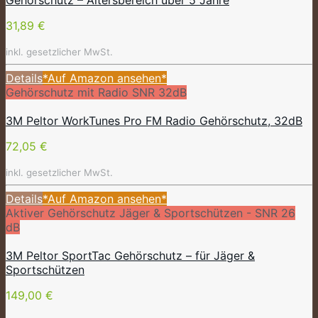
31,89 €
inkl. gesetzlicher MwSt.
Details
*Auf Amazon ansehen*
Gehörschutz mit Radio SNR 32dB
3M Peltor WorkTunes Pro FM Radio Gehörschutz, 32dB
72,05 €
inkl. gesetzlicher MwSt.
Details
*Auf Amazon ansehen*
Aktiver Gehörschutz Jäger & Sportschützen - SNR 26
dB
3M Peltor SportTac Gehörschutz – für Jäger &
Sportschützen
149,00 €