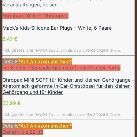
Veranstaltungen, Reisen
Formbare Silikon-Ohrstöpsel
Mack’s Kids Silicone Ear Plugs – White, 6 Paare
8,47 €
inkl. gesetzlicher MwSt.
Zuletzt aktualisiert am: 05/08/2026 9:19 p.m.
Details
*Auf Amazon ansehen*
Für Kinder - Spezialschaumstoff in fröhlicher Farbe
Ohropax MINI SOFT für Kinder und kleinen Gehörgange –
Anatomisch geformte In-Ear-Ohrstöpsel für den kleinen
Gehörgang und für Kinder
32,99 €
inkl. gesetzlicher MwSt.
Zuletzt aktualisiert am: 05/08/2026 9:10 p.m.
Details
*Auf Amazon ansehen*
Dämpft bis 22 dB