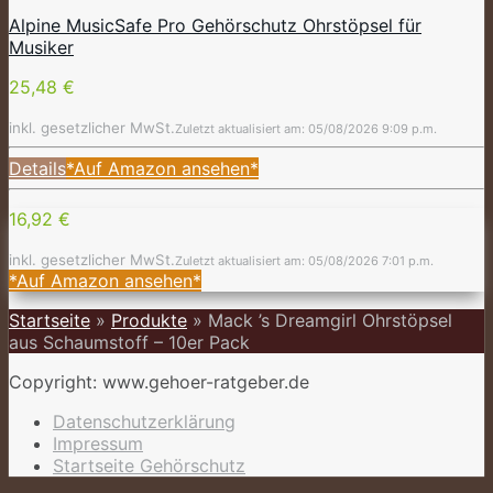
Alpine MusicSafe Pro Gehörschutz Ohrstöpsel für
Musiker
25,48 €
inkl. gesetzlicher MwSt.
Zuletzt aktualisiert am: 05/08/2026 9:09 p.m.
Details
*Auf Amazon ansehen*
16,92 €
inkl. gesetzlicher MwSt.
Zuletzt aktualisiert am: 05/08/2026 7:01 p.m.
*Auf Amazon ansehen*
Startseite
»
Produkte
»
Mack ’s Dreamgirl Ohrstöpsel
aus Schaumstoff – 10er Pack
Copyright: www.gehoer-ratgeber.de
Datenschutzerklärung
Impressum
Startseite Gehörschutz