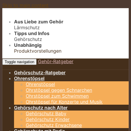
Skip to main content
Aus Liebe zum Gehör
Lärmschutz
Tipps und Infos
Gehörschutz
Unabhängig
Produktvorstellungen
Gehör-Ratgeber
Toggle navigation
Gehörschutz-Ratgeber
Ohrenstöpsel
Ohrenstöpsel
Ohrstöpsel gegen Schnarchen
Ohrstöpsel zum Schwimmen
Ohrstöpsel für Konzerte und Musik
Gehörschutz nach Alter
Gehörschutz Baby
Gehörschutz Kinder
Gehörschutz Erwachsene