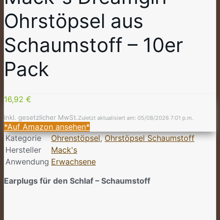
Ohrstöpsel aus
Schaumstoff – 10er
Pack
16,92 €
inkl. gesetzlicher MwSt.
Zuletzt aktualisiert am: 05/08/2026 7:01 p.m.
*Auf Amazon ansehen*
Kategorie
Ohrenstöpsel
,
Ohrstöpsel Schaumstoff
Hersteller
Mack's
Anwendung
Erwachsene
Earplugs für den Schlaf – Schaumstoff