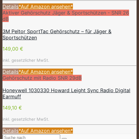
Details
*Auf Amazon ansehen*
Aktiver Gehörschutz Jäger & Sportschützen - SNR 26
dB
3M Peltor SportTac Gehörschutz – für Jäger &
Sportschützen
149,00 €
inkl. gesetzlicher MwSt.
Details
*Auf Amazon ansehen*
Gehörschutz mit Radio SNR 29dB
Honeywell 1030330 Howard Leight Sync Radio Digital
Earmuff
149,10 €
inkl. gesetzlicher MwSt.
Details
*Auf Amazon ansehen*