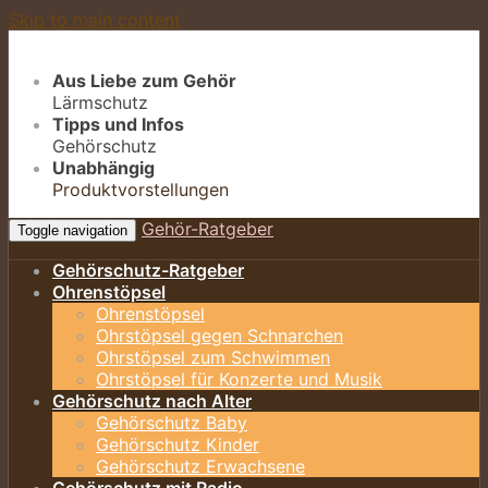
Skip to main content
Aus Liebe zum Gehör
Lärmschutz
Tipps und Infos
Gehörschutz
Unabhängig
Produktvorstellungen
Gehör-Ratgeber
Toggle navigation
Gehörschutz-Ratgeber
Ohrenstöpsel
Ohrenstöpsel
Ohrstöpsel gegen Schnarchen
Ohrstöpsel zum Schwimmen
Ohrstöpsel für Konzerte und Musik
Gehörschutz nach Alter
Gehörschutz Baby
Gehörschutz Kinder
Gehörschutz Erwachsene