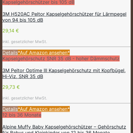
Kapselgehörschützer bis 105 dB
3M H520AC Peltor Kapselgehörschützer für Lärmpegel
von 94 bis 105 dB
29,14 €
inkl. gesetzlicher MwSt.
Details
*Auf Amazon ansehen*
Kapselgehörschutz SNR 35 dB - hoher Dämmschutz
3M Peltor Optime III Kapselgehörschutz mit Kopfbügel,
Hi-Viz, SNR 35 dB
29,73 €
inkl. gesetzlicher MwSt.
Details
*Auf Amazon ansehen*
12 bis 36 Monate
Alpine Muffy Baby Kapselgehörschützer – Gehörschutz
für Babys und Kleinkinder von 12 bis 36 Monate