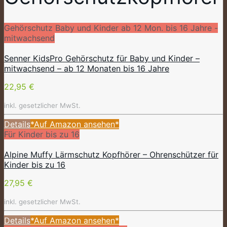
Gehörschutz Baby und Kinder ab 12 Mon. bis 16 Jahre -
mitwachsend
Senner KidsPro Gehörschutz für Baby und Kinder –
mitwachsend – ab 12 Monaten bis 16 Jahre
22,95 €
inkl. gesetzlicher MwSt.
Details
*Auf Amazon ansehen*
Für Kinder bis zu 16
Alpine Muffy Lärmschutz Kopfhörer – Ohrenschützer für
Kinder bis zu 16
27,95 €
inkl. gesetzlicher MwSt.
Details
*Auf Amazon ansehen*