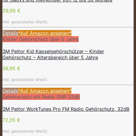
29,95 €
inkl. gesetzlicher MwSt.
Details
*Auf Amazon ansehen*
Kinder Gehörschutz über 5 Jahre
3M Peltor Kid Kapselgehörschützer – Kinder
Gehörschutz – Altersbereich über 5 Jahre
36,95 €
inkl. gesetzlicher MwSt.
Details
*Auf Amazon ansehen*
Gehörschutz mit Radio SNR 32dB
3M Peltor WorkTunes Pro FM Radio Gehörschutz, 32dB
72,05 €
inkl. gesetzlicher MwSt.