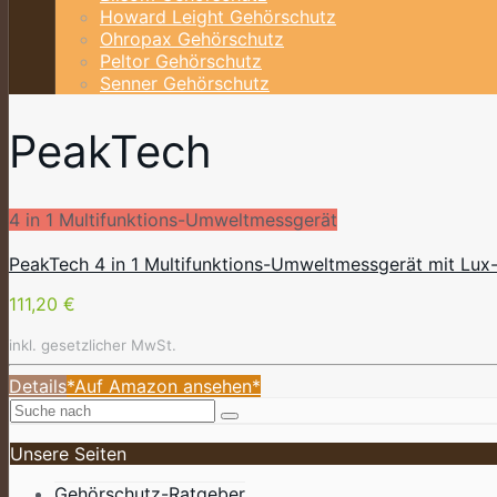
Howard Leight Gehörschutz
Ohropax Gehörschutz
Peltor Gehörschutz
Senner Gehörschutz
PeakTech
4 in 1 Multifunktions-Umweltmessgerät
PeakTech 4 in 1 Multifunktions-Umweltmessgerät mit Lux-
111,20 €
inkl. gesetzlicher MwSt.
Details
*Auf Amazon ansehen*
Unsere Seiten
Gehörschutz-Ratgeber