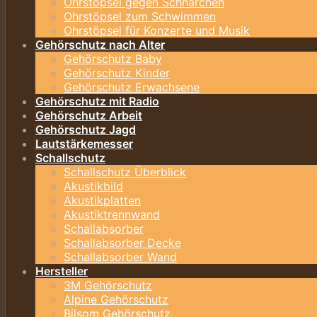
Ohrstöpsel gegen Schnarchen
Ohrstöpsel zum Schwimmen
Ohrstöpsel für Konzerte und Musik
Gehörschutz nach Alter
Gehörschutz Baby
Gehörschutz Kinder
Gehörschutz Erwachsene
Gehörschutz mit Radio
Gehörschutz Arbeit
Gehörschutz Jagd
Lautstärkemesser
Schallschutz
Schallschutz Überblick
Akustikbild
Akustikplatten
Akustiktrennwand
Schallabsorber
Schallabsorber Decke
Schallabsorber Wand
Hersteller
3M Gehörschutz
Alpine Gehörschutz
Bilsom Gehörschutz