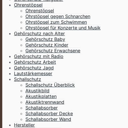
Ohrenstöpsel
Ohrenstöpsel
Ohrstöpsel gegen Schnarchen
Ohrstöpsel zum Schwimmen
Ohrstöpsel für Konzerte und Musik
Gehörschutz nach Alter
Gehörschutz Baby
Gehörschutz Kinder
Gehörschutz Erwachsene
Gehörschutz mit Radio
Gehörschutz Arbeit
Gehörschutz Jagd
Lautstärkemesser
Schallschutz
Schallschutz Überblick
Akustikbild
Akustikplatten
Akustiktrennwand
Schallabsorber
Schallabsorber Decke
Schallabsorber Wand
Hersteller