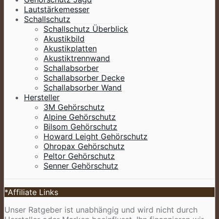
Lautstärkemesser
Schallschutz
Schallschutz Überblick
Akustikbild
Akustikplatten
Akustiktrennwand
Schallabsorber
Schallabsorber Decke
Schallabsorber Wand
Hersteller
3M Gehörschutz
Alpine Gehörschutz
Bilsom Gehörschutz
Howard Leight Gehörschutz
Ohropax Gehörschutz
Peltor Gehörschutz
Senner Gehörschutz
*Affiliate Links
Unser Ratgeber ist unabhängig und wird nicht durch