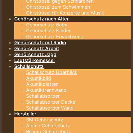
Ohrstöpsel gegen Schnarchen
Ohrstöpsel zum Schwimmen
Ohrstöpsel für Konzerte und Musik
Gehörschutz nach Alter
Gehörschutz Baby
Gehörschutz Kinder
Gehörschutz Erwachsene
Gehörschutz mit Radio
Gehörschutz Arbeit
Gehörschutz Jagd
Lautstärkemesser
Schallschutz
Schallschutz Überblick
Akustikbild
Akustikplatten
Akustiktrennwand
Schallabsorber
Schallabsorber Decke
Schallabsorber Wand
Hersteller
3M Gehörschutz
Alpine Gehörschutz
Bilsom Gehörschutz