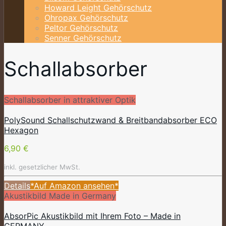
Howard Leight Gehörschutz
Ohropax Gehörschutz
Peltor Gehörschutz
Senner Gehörschutz
Schallabsorber
Schallabsorber in attraktiver Optik
PolySound Schallschutzwand & Breitbandabsorber ECO
Hexagon
6,90 €
inkl. gesetzlicher MwSt.
Details
*Auf Amazon ansehen*
Akustikbild Made in Germany
AbsorPic Akustikbild mit Ihrem Foto – Made in
GERMANY